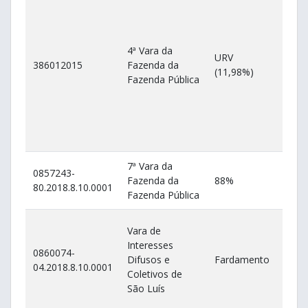
4ª Vara da
URV
Esta
386012015
Fazenda da
(11,98%)
Mar
Fazenda Pública
7ª Vara da
0857243-
Esta
Fazenda da
88%
80.2018.8.10.0001
Mar
Fazenda Pública
Vara de
Interesses
0860074-
Esta
Difusos e
Fardamento
04.2018.8.10.0001
Mar
Coletivos de
São Luís