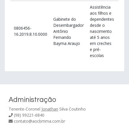
Assistência
aos filhos e
Gabinete do
dependentes
Desembargador
desde o
0806456-
Esta
Antônio
nascimento
16.2019.8.10.0000
Mar
Fernando
até 5 anos
Bayma Araujo
em creches
e pré-
escolas
Administração
Tenente-Coronel
Jonathan
Silva Coutinho
(98) 99221-6840
contato@aocbmma.com.br