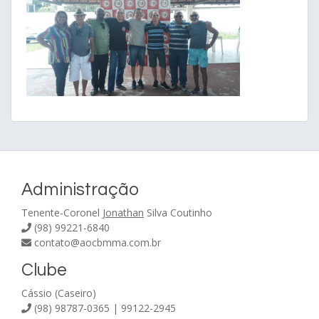
Administração
Tenente-Coronel
Jonathan
Silva Coutinho
(98) 99221-6840
contato@aocbmma.com.br
Clube
Cássio (Caseiro)
(98) 98787-0365 | 99122-2945